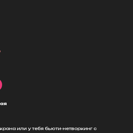
₽
кая
крана или у тебя бьюти-нетворкинг с