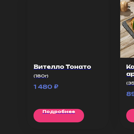
Вителло Тонато
К
а
(180г)
(35
₽
1 480
8
Подробнее