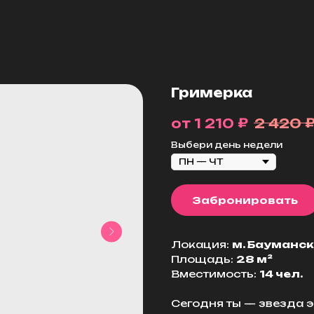
Гримерка
₽
1 210
2 420
Выбери день недели
Забронировать
Локация:
м. Бауманс
Площадь:
28 м²
Вместимость:
14 чел.
Сегодня ты — звезда э