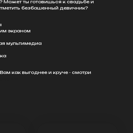
 Может ты готовишься к свадьбе и
отметить безбашенный девичник?
а
шим экраном
я мультимедиа
тка
ам как выгоднее и круче - смотри
ожения.