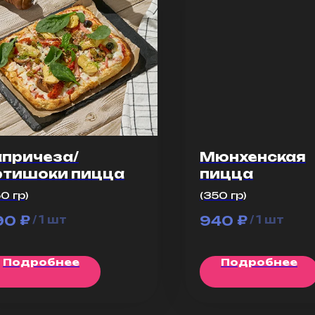
апричеза/
Мюнхенская
ртишоки пицца
пицца
0 гр)
(350 гр)
₽
₽
90
940
/
1 шт
/
1 шт
Подробнее
Подробнее